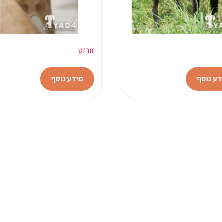
זורזט
דע נוסף
מידע נוסף