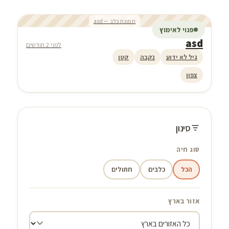
תמונת כלב — asd
פנוי לאימוץ
asd
לפני 2 חודשים
גיל לא ידוע
נקבה
קטן
צפון
סינון
סוג חיה
הכל
כלבים
חתולים
אזור בארץ