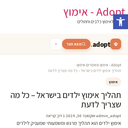
לג
Adopt - אימוץ
תוכן
פתח סרגל נגישות
המגזין לאימוץ כלבים וחתולים
.
adopt
מצא חבר
Adopt - אימוץ
›
מאמרים
›
אימוץ
›
תהליך אימוץ ילדים בישראל – כל מה שצריך לדעת
אימוץ
תהליך אימוץ ילדים בישראל – כל מה
שצריך לדעת
admin_adopt
·
אוקטובר 30, 2024
·
1 דק׳ קריאה
אימוץ ילדים הוא תהליך מרגש ומשמעותי שמעניק לילדים