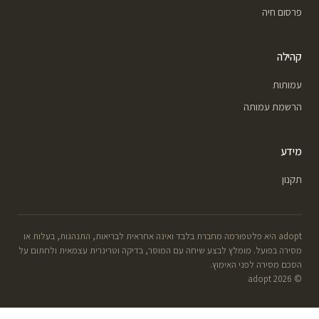
פרסום חיה
קהילה
עמותות
הרשמת עמותה
מידע
תקנון
adopt היא פלטפורמה מחברת בלבד ואינה אחראית לבריאות, התנהגות, בעלות או
מסירה בפועל. מומלץ לבצע שיחה עם המוסר, בדיקה וטרינרית עצמאית ולחתום על
הסכם מסירה לפני האימוץ.
© 2026 adopt