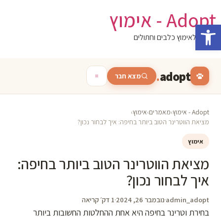
לג
Adopt - אימוץ
תוכן
פתח סרגל נגישות
המגזין לאימוץ כלבים וחתולים
.
adopt
מצא חבר
Adopt - אימוץ
›
מאמרים
›
אימוץ
›
מציאת הווטרינר הטוב ביותר בחיפה: איך לבחור נכון?
אימוץ
מציאת הווטרינר הטוב ביותר בחיפה:
איך לבחור נכון?
admin_adopt
·
נובמבר 26, 2024
·
1 דק׳ קריאה
בחירת וטרינר בחיפה היא אחת ההחלטות החשובות ביותר