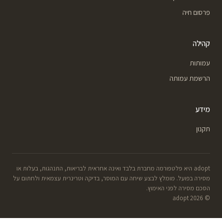
פרסום חיה
קהילה
עמותות
הרשמת עמותה
מידע
תקנון
adopt היא פלטפורמה מחברת בלבד ואינה אחראית לבריאות, התנהגות, בעלות או
מסירה בפועל. מומלץ לבצע שיחה עם המוסר, בדיקה וטרינרית עצמאית ולחתום על
הסכם מסירה לפני האימוץ.
© 2026 adopt