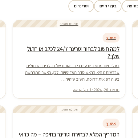
בחיפה
בעלי חיים
וטרינרים
תמונת מאמר
אימוץ
למה חשוב לבחור וטרינר 24/7 לכלב או חתול
שלך?
ש
בעלי חיות מחמד יודעים כי בריאותם של הכלבים והחתולים
ב
שברשותם היא בראש סדר העדיפויות. לכן, כאשר מתרחשת
כ
בעיה רפואית דחופה, חשוב שיהיה…
ב
נובמבר 26, 2024 · 1 דק׳ קריאה
נ
תמונת מאמר
אימוץ
המדריך המלא לבחירת וטרינר בחיפה – מה כדאי
ת