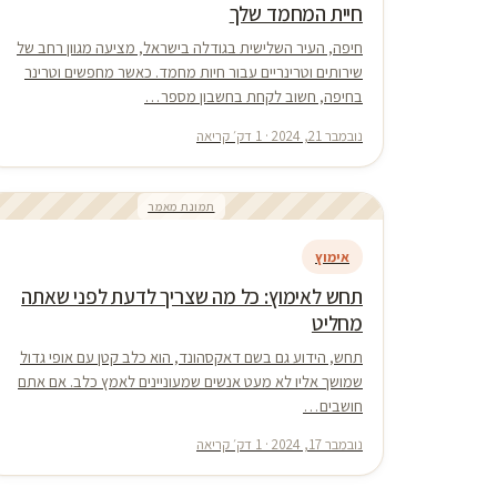
חיית המחמד שלך
חיפה, העיר השלישית בגודלה בישראל, מציעה מגוון רחב של
שירותים וטרינריים עבור חיות מחמד. כאשר מחפשים וטרינר
בחיפה, חשוב לקחת בחשבון מספר…
נובמבר 21, 2024 · 1 דק׳ קריאה
תמונת מאמר
אימוץ
תחש לאימוץ: כל מה שצריך לדעת לפני שאתה
מחליט
תחש, הידוע גם בשם דאקסהונד, הוא כלב קטן עם אופי גדול
שמושך אליו לא מעט אנשים שמעוניינים לאמץ כלב. אם אתם
חושבים…
נובמבר 17, 2024 · 1 דק׳ קריאה