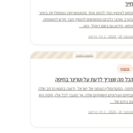
ייך
חש לאימוץ הפך להיות אחד מהאפשרויות הפופולריות ביותר
קרב אוהבי כלבים המחפשים להוסיף חבר חדש למשפחה.
חש, הידוע גם בשם דאקל, הוא…
ובמבר 18, 2024 · 1 דק׳ קריאה
תמונת מאמר
אימוץ
כל מה שצריך לדעת על וטרינר בחיפה
יפה, המטרופולין הצפוני של ישראל, ידועה במגוון הרחב שלה
בחיים העירוניים השוקקים שלה. אך מעבר לכל אלו, חיפה היא
ם ביתם של…
ובמבר 16, 2024 · 1 דק׳ קריאה