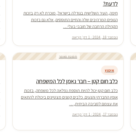
לדעת?
ח
חיפה, העיר השלישית בגודלה בישראל, מוכרת לא רק בזכות
ת
הנופים המרהיבים שלה והחיים התוססים, אלא גם בזכות
ב
הקהילה הרחבה של חובבי בעלי…
ת
נובמבר 18, 2024 · 1 דק׳ קריאה
נ
תמונת מאמר
אימוץ
כלב חום קטן – חבר נאמן לכל המשפחה
ה
כלב חום קטן יכול להיות תוספת נפלאה לכל משפחה, בזכות
ח
אופיו החברתי והנעים. כלבים קטנים מצטיינים ביכולת להתאים
ו
את עצמם לסביבה הביתית,…
ג
נובמבר 17, 2024 · 1 דק׳ קריאה
נ