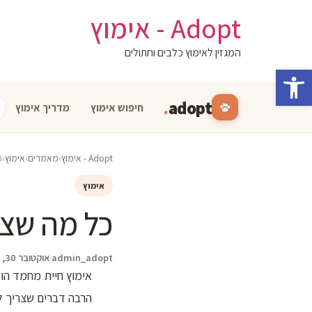
לג
Adopt - אימוץ
תוכן
המגזין לאימוץ כלבים וחתולים
פתח סרגל נגישות
.
adopt
חיפוש אימוץ
מדריך אימוץ
Adopt - אימוץ
›
מאמרים
›
אימוץ
›
כ
אימוץ
כל מה שצר
admin_adopt
·
אוקטובר 30, 2024
אימוץ חיית מחמד הו
הרבה דברים שצריך ל