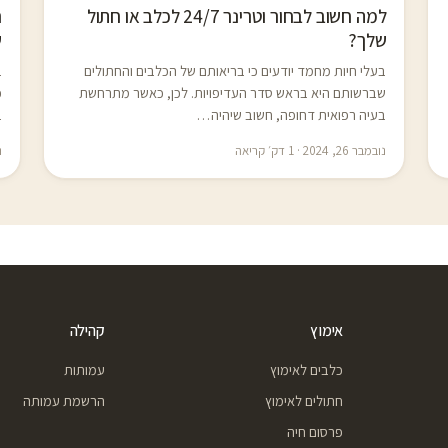
למה חשוב לבחור וטרינר 24/7 לכלב או חתול
שלך?
ש
בעלי חיות מחמד יודעים כי בריאותם של הכלבים והחתולים
ב
שברשותם היא בראש סדר העדיפויות. לכן, כאשר מתרחשת
כ
בעיה רפואית דחופה, חשוב שיהיה…
ב
נובמבר 26, 2024 · 1 דק׳ קריאה
נו
אימוץ
קהילה
כלבים לאימוץ
עמותות
חתולים לאימוץ
הרשמת עמותה
פרסום חיה