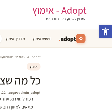
לג
Adopt - אימוץ
תוכן
המגזין לאימוץ כלבים וחתולים
פתח סרגל נגישות
.
adopt
חיפוש אימוץ
מדריך אימוץ
Adopt - אימוץ
›
מאמרים
›
אימוץ
›
כ
אימוץ
כל מה שצר
admin_adopt
·
אוקטובר 22, 2024
הפודל טוי הוא אחד מ
מתאים למגוון רחב ש