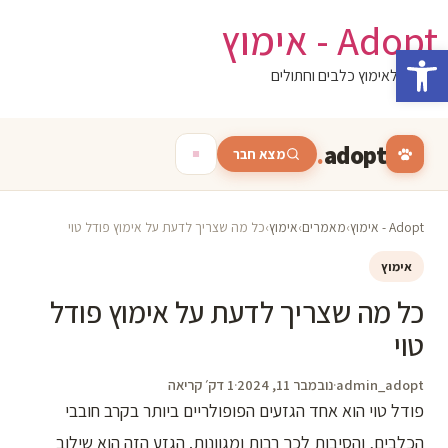
לג
Adopt - אימוץ
תוכן
פתח סרגל נגישות
המגזין לאימוץ כלבים וחתולים
.
adopt
מצא חבר
Adopt - אימוץ
›
מאמרים
›
אימוץ
›
כל מה שצריך לדעת על אימוץ פודל טוי
אימוץ
כל מה שצריך לדעת על אימוץ פודל
טוי
admin_adopt
·
נובמבר 11, 2024
·
1 דק׳ קריאה
פודל טוי הוא אחד הגזעים הפופולריים ביותר בקרב חובבי
הכלבים, והסיבות לכך רבות ומגוונות. הגזע הזה הוא שילוב