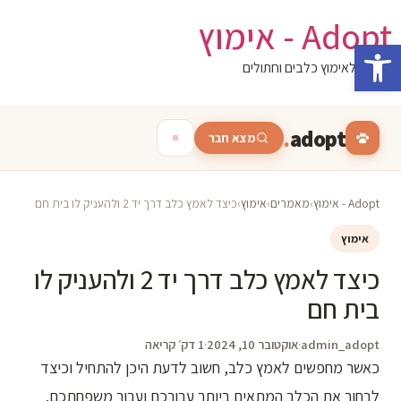
לג
Adopt - אימוץ
תוכן
פתח סרגל נגישות
המגזין לאימוץ כלבים וחתולים
.
adopt
מצא חבר
Adopt - אימוץ
›
מאמרים
›
אימוץ
›
כיצד לאמץ כלב דרך יד 2 ולהעניק לו בית חם
אימוץ
כיצד לאמץ כלב דרך יד 2 ולהעניק לו
בית חם
admin_adopt
·
אוקטובר 10, 2024
·
1 דק׳ קריאה
כאשר מחפשים לאמץ כלב, חשוב לדעת היכן להתחיל וכיצד
לבחור את הכלב המתאים ביותר עבורכם ועבור משפחתכם.