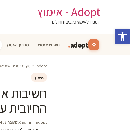
לג
Adopt - אימוץ
תוכן
המגזין לאימוץ כלבים וחתולים
פתח סרגל נגישות
.
adopt
חיפוש אימוץ
מדריך אימוץ
Adopt - אימוץ
›
מאמרים
›
אימוץ
›
ח
אימוץ
חשיבות אי
החיובית ע
admin_adopt
·
אוקטובר 2, 2024
אימוץ כלבים הוא תה