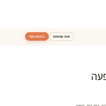
אזור עמותות
מצא חבר
פעה
ב. כפר רות, השוכן