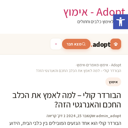
לג
Adopt - אימוץ
תוכן
פתח סרגל נגישות
המגזין לאימוץ כלבים וחתולים
.
adopt
מצא חבר
Adopt - אימוץ
›
מאמרים
›
אימוץ
›
הבורדר קולי – למה לאמץ את הכלב החכם והאנרגטי הזה?
אימוץ
הבורדר קולי – למה לאמץ את הכלב
החכם והאנרגטי הזה?
admin_adopt
·
אוקטובר 15, 2024
·
1 דק׳ קריאה
הבורדר קולי הוא אחד הגזעים המובילים בין כלבי הבית, הידוע