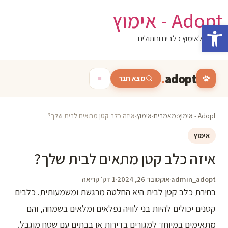
לג
Adopt - אימוץ
תוכן
פתח סרגל נגישות
המגזין לאימוץ כלבים וחתולים
.
adopt
מצא חבר
Adopt - אימוץ
›
מאמרים
›
אימוץ
›
איזה כלב קטן מתאים לבית שלך?
אימוץ
איזה כלב קטן מתאים לבית שלך?
admin_adopt
·
אוקטובר 26, 2024
·
1 דק׳ קריאה
בחירת כלב קטן לבית היא החלטה מרגשת ומשמעותית. כלבים
קטנים יכולים להיות בני לוויה נפלאים ומלאים בשמחה, והם
מתאימים במיוחד למגורים בדירות או בבתים עם שטח מוגבל.